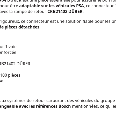
4704 DÜRER
est une pièce essentielle pour assurer le bon 
 pour être
adaptable sur les véhicules PSA
, ce connecteur 
avec la rampe de retour
CRB21402
DÜRER
.
rigoureux, ce connecteur est une solution fiable pour les p
e pièces détachées
.
ur 1 voie
renforcée
CRB21402 DÜRER
 100 pièces
se
aux systèmes de retour carburant des véhicules du groupe 
angeable avec les références Bosch
mentionnées, ce qui en