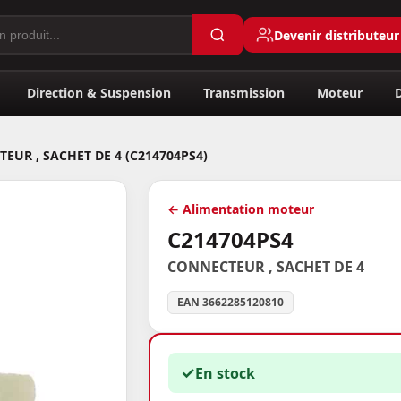
Devenir distributeur
Direction & Suspension
Transmission
Moteur
EUR , SACHET DE 4 (C214704PS4)
← Alimentation moteur
C214704PS4
CONNECTEUR , SACHET DE 4
EAN 3662285120810
✓
En stock