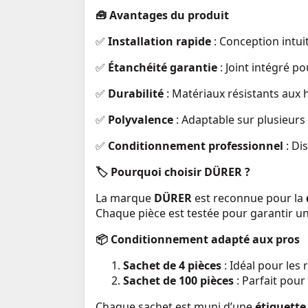
🧰
Avantages du produit
✅
Installation rapide
: Conception intui
✅
Étanchéité garantie
: Joint intégré po
✅
Durabilité
: Matériaux résistants aux
✅
Polyvalence
: Adaptable sur plusieur
✅
Conditionnement professionnel
: Di
🏷️
Pourquoi choisir DÜRER ?
La marque
DÜRER
est reconnue pour la
Chaque pièce est testée pour garantir u
📦
Conditionnement adapté aux pros
Sachet de 4 pièces
: Idéal pour les 
Sachet de 100 pièces
: Parfait pour
Chaque sachet est muni d’une
étiquett