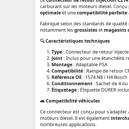
Le
connecteur de retour injection C21
carburant sur les moteurs diesel. Conçu
optimale
et une
compatibilité parfaite
Fabriqué selon des standards de qualité 
notamment les
grossistes
et
magasins d
🔍
Caractéristiques techniques
Type
: Connecteur de retour injecte
Joint
: Inclus pour une étanchéité 
Montage
: Adaptable PSA
Compatibilité
: Rampe de retour 
Référence OE
: 1574.N8 / H4 Bosch
Conditionnement
: Sachet de 4 ou
Étiquetage
: Étiquette DÜRER inclu
🚗
Compatibilité véhicules
Ce connecteur est conçu pour s’adapter 
moteurs diesel. Il est également
interch
nombreuses applications.