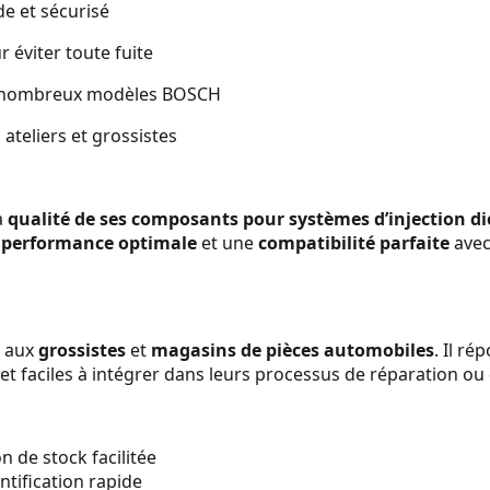
e et sécurisé
r éviter toute fuite
e nombreux modèles BOSCH
 ateliers et grossistes
a
qualité de ses composants pour systèmes d’injection di
e
performance optimale
et une
compatibilité parfaite
avec
é aux
grossistes
et
magasins de pièces automobiles
. Il r
et faciles à intégrer dans leurs processus de réparation ou 
 de stock facilitée
tification rapide