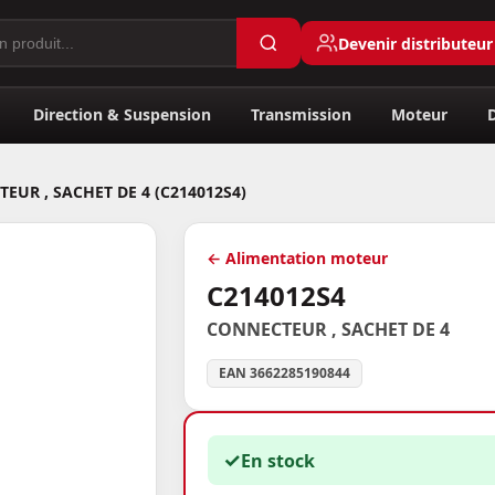
Devenir distributeur
Direction & Suspension
Transmission
Moteur
EUR , SACHET DE 4 (C214012S4)
← Alimentation moteur
C214012S4
CONNECTEUR , SACHET DE 4
EAN 3662285190844
✓
En stock