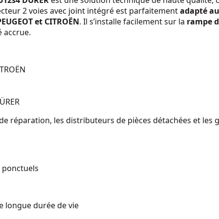
4012s4 DÜRER
est une solution technique de haute qualité,
cteur 2 voies avec joint intégré est parfaitement
adapté au
PEUGEOT et CITROËN
. Il s’installe facilement sur la
rampe d
é accrue.
CITROËN
ÜRER
 de réparation, les distributeurs de pièces détachées et les 
 ponctuels
e longue durée de vie