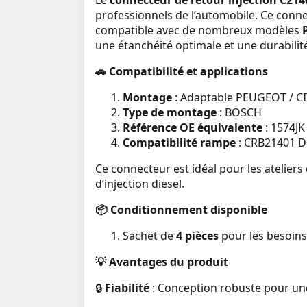
Le
connecteur de retour injection C21
professionnels de l’automobile. Ce conne
compatible avec de nombreux modèles
une étanchéité optimale et une durabilit
🚗
Compatibilité et applications
Montage
: Adaptable PEUGEOT / 
Type de montage
: BOSCH
Référence OE équivalente
: 1574JK
Compatibilité rampe
:
CRB21401
D
Ce connecteur est idéal pour les ateliers
d’injection diesel.
📦
Conditionnement disponible
Sachet de
4 pièces
pour les besoins
💡
Avantages du produit
🔒
Fiabilité
: Conception robuste pour un