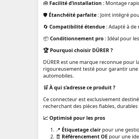
🧰
Facilité d’installation
: Montage rapid
🛡️
Étanchéité parfaite
: Joint intégré pou
🔄
Compatibilité étendue
: Adapté à d
📦
Conditionnement pro
: Idéal pour les
🏆
Pourquoi choisir DÜRER ?
DÜRER est une marque reconnue pour l
rigoureusement testé pour garantir un
automobiles.
🛒
À qui s’adresse ce produit ?
Ce connecteur est exclusivement destin
recherchant des pièces fiables, durables 
📈
Optimisé pour les pros
📍
Étiquetage clair
pour une gestion
🧾
Référencement OE
pour une iden