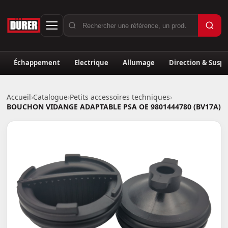
Échappement
Electrique
Allumage
Direction & Susp
Accueil
›
Catalogue
›
Petits accessoires techniques
›
BOUCHON VIDANGE ADAPTABLE PSA OE 9801444780 (BV17A)