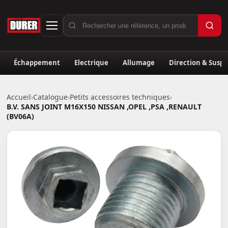
Échappement
Electrique
Allumage
Direction & Susp
Accueil
›
Catalogue
›
Petits accessoires techniques
›
B.V. SANS JOINT M16X150 NISSAN ,OPEL ,PSA ,RENAULT
(BV06A)