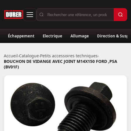
Échappement
Electrique
Allumage
Direction & Susp
Accueil
›
Catalogue
›
Petits accessoires techniques
›
BOUCHON DE VIDANGE AVEC JOINT M14X150 FORD ,PSA
(BV01F)