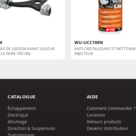
4
WU-UCC100N
RAS DE LIAISON AVANT GAUCHE
ANTI-CRISTALLISANT ET NETTOYAN
CLE PAIRE TRS146)
INJECTEUR
CATALOGUE
AIDE
Échappement
Comment commander ?
Electrique
Livraison
Allumage
Retours produits
Direction & Suspension
Devenir distributeur
Transmission