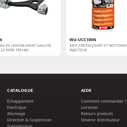
4
WU-UCC100N
RAS DE LIAISON AVANT GAUCHE
ANTI-CRISTALLISANT ET NETTOYAN
CLE PAIRE TRS146)
INJECTEUR
CATALOGUE
AIDE
Échappement
Comment commander ?
Electrique
Livraison
Allumage
Retours produits
Direction & Suspension
Devenir distributeur
Transmission