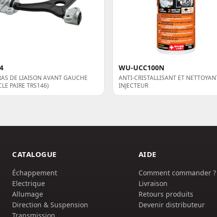
4
WU-UCC100N
RAS DE LIAISON AVANT GAUCHE
ANTI-CRISTALLISANT ET NETTOYAN
CLE PAIRE TRS146)
INJECTEUR
CATALOGUE
AIDE
Échappement
Comment commander ?
Electrique
Livraison
Allumage
Retours produits
Direction & Suspension
Devenir distributeur
Transmission