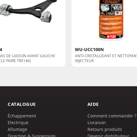
4
WU-UCC100N
RAS DE LIAISON AVANT GAUCHE
ANTI-CRISTALLISANT ET NETTOYAN
CLE PAIRE TRS146)
INJECTEUR
CATALOGUE
AIDE
Échappement
Comment commander ?
Electrique
Livraison
Allumage
Retours produits
Direction & Suspension
Devenir distributeur