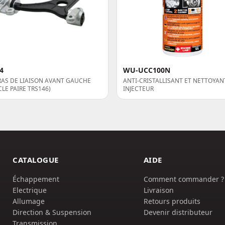
4
WU-UCC100N
RAS DE LIAISON AVANT GAUCHE
ANTI-CRISTALLISANT ET NETTOYAN
CLE PAIRE TRS146)
INJECTEUR
CATALOGUE
AIDE
Échappement
Comment commander ?
Electrique
Livraison
Allumage
Retours produits
Direction & Suspension
Devenir distributeur
Transmission