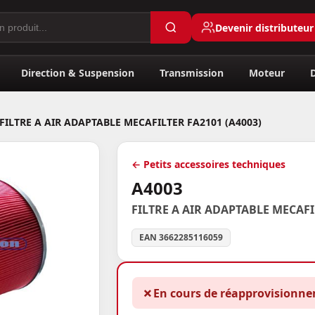
Devenir distributeur
Direction & Suspension
Transmission
Moteur
FILTRE A AIR ADAPTABLE MECAFILTER FA2101 (A4003)
← Petits accessoires techniques
A4003
FILTRE A AIR ADAPTABLE MECAFI
EAN 3662285116059
✗
En cours de réapprovisionn