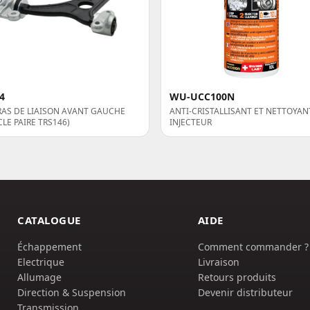
4
WU-UCC100N
RAS DE LIAISON AVANT GAUCHE
ANTI-CRISTALLISANT ET NETTOYAN
CLE PAIRE TRS146)
INJECTEUR
CATALOGUE
AIDE
Échappement
Comment commander ?
Electrique
Livraison
Allumage
Retours produits
Direction & Suspension
Devenir distributeur
Transmission