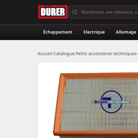
Échappement
Electrique
Allumage
Accueil
›
Catalogue
›
Petits accessoires techniques
›