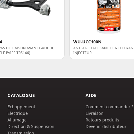
4
WU-UCC100N
RAS DE LIAISON AVANT GAUCHE
ANTI-CRISTALLISANT ET NETTOYAN
CLE PAIRE TRS146)
INJECTEUR
CATALOGUE
AIDE
Échappement
Comment commander ?
Electrique
Livraison
Allumage
Retours produits
Direction & Suspension
Devenir distributeur
Transmission