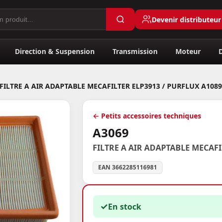
Devenir distributeur
Direction & Suspension
Transmission
Moteur
FILTRE A AIR ADAPTABLE MECAFILTER ELP3913 / PURFLUX A1089
← Petits accessoires techniques
A3069
FILTRE A AIR ADAPTABLE MECAFI
EAN 3662285116981
✓
En stock