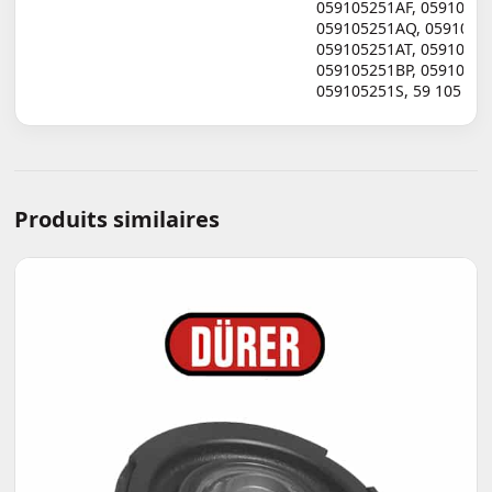
059105251AF
,
0591052
059105251AQ
,
0591052
059105251AT
,
0591052
059105251BP
,
0591052
059105251S
,
59 105 25
Produits similaires