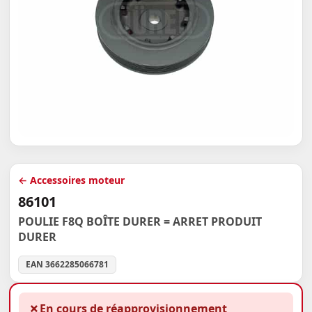
← Accessoires moteur
86101
POULIE F8Q BOÎTE DURER = ARRET PRODUIT
DURER
EAN 3662285066781
✗
En cours de réapprovisionnement