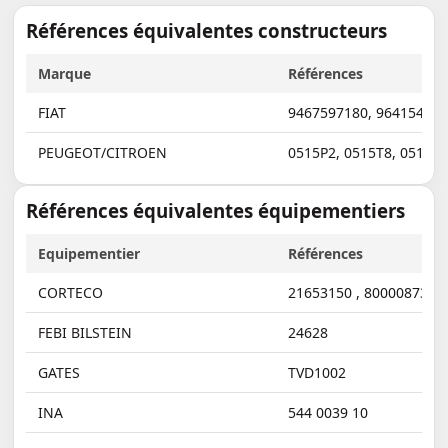
Références équivalentes constructeurs
Marque
Références
FIAT
9467597180
,
96415489
PEUGEOT/CITROEN
0515P2
,
0515T8
,
0515V
Références équivalentes équipementiers
Equipementier
Références
CORTECO
21653150
,
80000873
FEBI BILSTEIN
24628
GATES
TVD1002
INA
544 0039 10