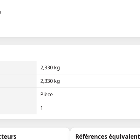
e
2,330 kg
2,330 kg
Pièce
1
cteurs
Références équivalen