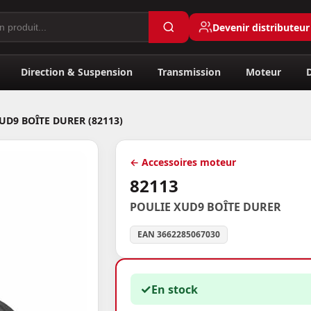
Devenir distributeur
Direction & Suspension
Transmission
Moteur
UD9 BOÎTE DURER (82113)
← Accessoires moteur
82113
POULIE XUD9 BOÎTE DURER
EAN 3662285067030
✓
En stock