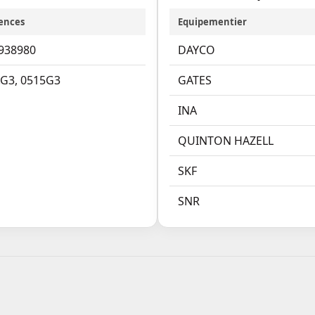
ences
Equipementier
938980
DAYCO
.G3
,
0515G3
GATES
INA
QUINTON HAZELL
SKF
SNR