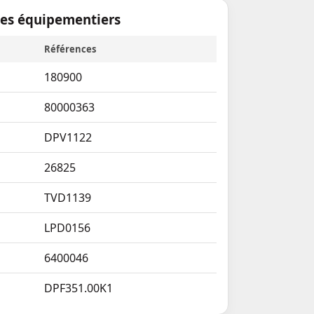
tes équipementiers
Références
180900
80000363
DPV1122
26825
TVD1139
LPD0156
6400046
DPF351.00K1