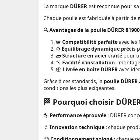
La marque
DÜRER
est reconnue pour s
Chaque poulie est fabriquée à partir de
🔍 Avantages de la poulie DÜRER 81900
🧩
Compatibilité parfaite
avec les 
⚙️
Équilibrage dynamique précis
p
🧱
Structure en acier traité
pour un
🔧
Facilité d’installation
: montage 
📦
Livrée en boîte DÜRER
avec iden
Grâce à ces standards, la
poulie DÜRER
conditions les plus exigeantes.
🏁
Pourquoi choisir DÜRER
💪
Performance éprouvée
: DÜRER conçoi
🔬
Innovation technique
: chaque produi
📦
Conditionnement soigné
: chaque po