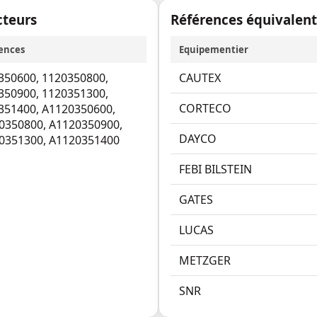
cteurs
Références équivalen
ences
Equipementier
350600
,
1120350800
,
CAUTEX
350900
,
1120351300
,
CORTECO
351400
,
A1120350600
,
0350800
,
A1120350900
,
DAYCO
0351300
,
A1120351400
FEBI BILSTEIN
GATES
LUCAS
METZGER
SNR