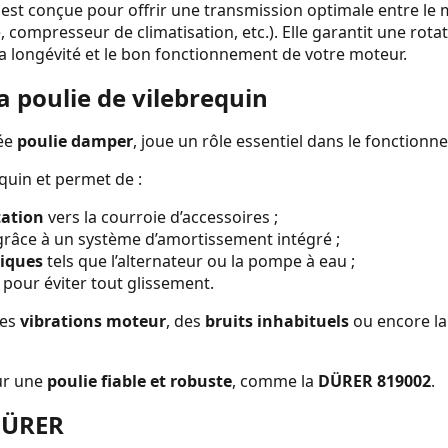
est conçue pour offrir une transmission optimale entre le 
, compresseur de climatisation, etc.). Elle garantit une rota
 la longévité et le bon fonctionnement de votre moteur.
a poulie de vilebrequin
lée
poulie damper
, joue un rôle essentiel dans le fonction
equin et permet de :
tation
vers la courroie d’accessoires ;
râce à un système d’amortissement intégré ;
riques
tels que l’alternateur ou la pompe à eau ;
 pour éviter tout glissement.
des
vibrations moteur
, des
bruits inhabituels
ou encore l
our une
poulie fiable et robuste
, comme la
DÜRER 819002
.
 DÜRER