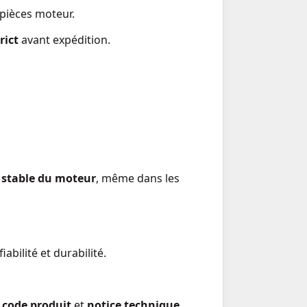
 pièces moteur.
rict
avant expédition.
stable du moteur
, même dans les
bilité et durabilité.
,
code produit
et
notice technique
.