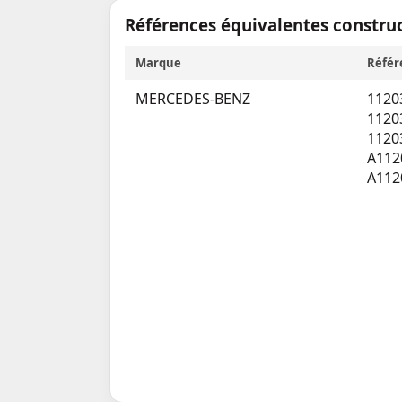
Références équivalentes constru
Marque
Référ
MERCEDES-BENZ
1120
1120
1120
A112
A112