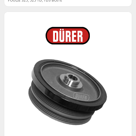
POULIE 325, 525 TD, TDS BOÎTE