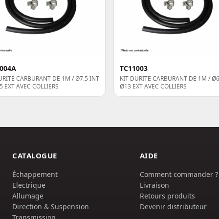
004A
TC11003
URITE CARBURANT DE 1M / Ø7.5 INT
KIT DURITE CARBURANT DE 1M / Ø6 
.5 EXT AVEC COLLIERS
Ø13 EXT AVEC COLLIERS
CATALOGUE
AIDE
Échappement
Comment commander ?
Electrique
Livraison
Allumage
Retours produits
Direction & Suspension
Devenir distributeur
Transmission